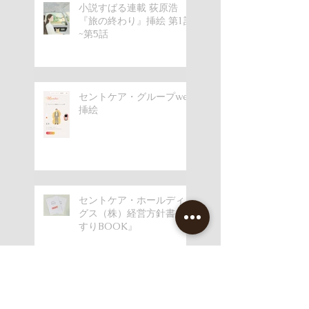
小説すばる連載 荻原浩
『旅の終わり』挿絵 第1話
~第5話
セントケア・グループweb
挿絵
セントケア・ホールディン
グス（株）経営方針書『手
すりBOOK』
PHP 2月号/2026