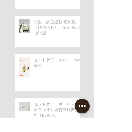
小説すばる連載 荻原浩
『旅の終わり』挿絵 第1話
~第5話
セントケア・グループweb
挿絵
セントケア・ホールディン
グス（株）経営方針書『手
すりBOOK』